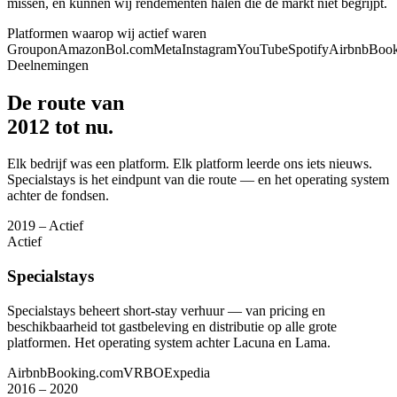
missen, en kunnen wij rendementen halen die de markt niet begrijpt.
Platformen waarop wij actief waren
Groupon
Amazon
Bol.com
Meta
Instagram
YouTube
Spotify
Airbnb
Book
Deelnemingen
De route van
2012 tot nu.
Elk bedrijf was een platform. Elk platform leerde ons iets nieuws.
Specialstays is het eindpunt van die route — en het operating system
achter de fondsen.
2019 – Actief
Actief
Specialstays
Specialstays beheert short-stay verhuur — van pricing en
beschikbaarheid tot gastbeleving en distributie op alle grote
platformen. Het operating system achter Lacuna en Lama.
Airbnb
Booking.com
VRBO
Expedia
2016 – 2020