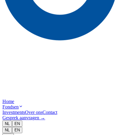
Home
Fondsen
Investments
Over ons
Contact
Gesprek aanvragen
→
NL
EN
NL
EN