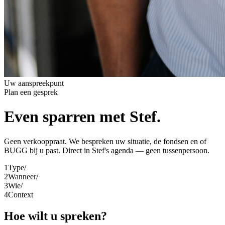
Uw aanspreekpunt
Plan een gesprek
Even sparren met Stef
.
Geen verkooppraat. We bespreken uw situatie, de fondsen en of
BUGG bij u past. Direct in Stef's agenda — geen tussenpersoon.
1
Type
/
2
Wanneer
/
3
Wie
/
4
Context
Hoe wilt u spreken?