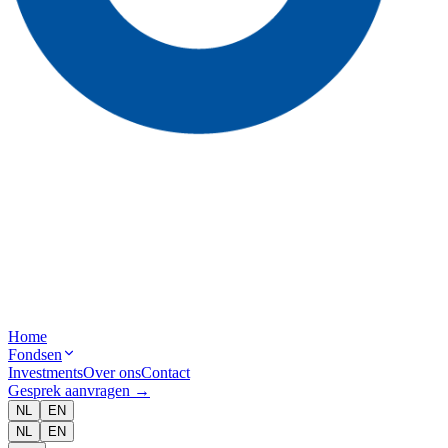
Home
Fondsen
Investments
Over ons
Contact
Gesprek aanvragen
→
NL
EN
NL
EN