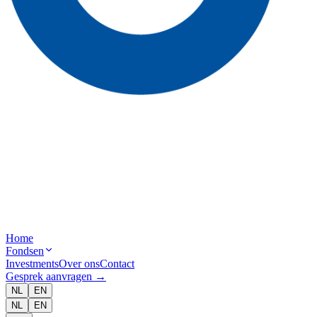
Home
Fondsen
Investments
Over ons
Contact
Gesprek aanvragen
→
NL
EN
NL
EN