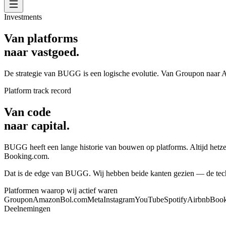
Investments
Van platforms
naar vastgoed.
De strategie van BUGG is een logische evolutie. Van Groupon naar A
Platform track record
Van code
naar capital.
BUGG heeft een lange historie van bouwen op platforms. Altijd hetze
Booking.com.
Dat is de edge van BUGG. Wij hebben beide kanten gezien — de techn
Platformen waarop wij actief waren
Groupon
Amazon
Bol.com
Meta
Instagram
YouTube
Spotify
Airbnb
Book
Deelnemingen