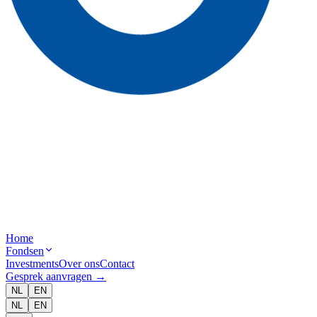
Home
Fondsen
Investments
Over ons
Contact
Gesprek aanvragen
→
NL
EN
NL
EN