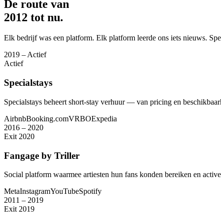
De route van
2012 tot nu.
Elk bedrijf was een platform. Elk platform leerde ons iets nieuws. Spe
2019 – Actief
Actief
Specialstays
Specialstays beheert short-stay verhuur — van pricing en beschikbaarh
Airbnb
Booking.com
VRBO
Expedia
2016 – 2020
Exit 2020
Fangage by Triller
Social platform waarmee artiesten hun fans konden bereiken en activer
Meta
Instagram
YouTube
Spotify
2011 – 2019
Exit 2019